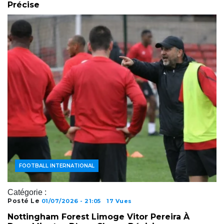
Précise
ACTUALITÉS FOOTBALL
FOOTBALL AFRICAIN
FOOTBALL INTERNATIONAL
Catégorie :
Posté Le
01/07/2026 - 21:05
17 Vues
Nottingham Forest Limoge Vitor Pereira À