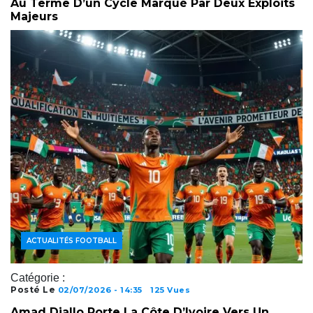
Au Terme D’un Cycle Marqué Par Deux Exploits
Majeurs
ACTUALITÉS FOOTBALL
Catégorie :
Posté Le
02/07/2026 - 14:35
125 Vues
Amad Diallo Porte La Côte D’Ivoire Vers Un