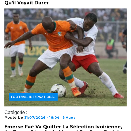
Qu’il Voyait Durer
ACTUALITÉS FOOTBALL
FOOTBALL AFRICAIN
FOOTBALL INTERNATIONAL
Catégorie :
Posté Le
31/07/2026 - 18:04
3 Vues
Emerse Faé Va Quitter La Sélection Ivoirienne,