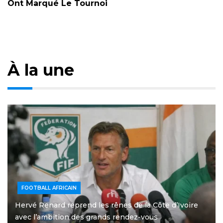
Ont Marqué Le Tournoi
À la une
FOOTBALL AFRICAIN
Hervé Renard reprend les rênes de la Côte d’Ivoire
avec l’ambition des grands rendez-vous