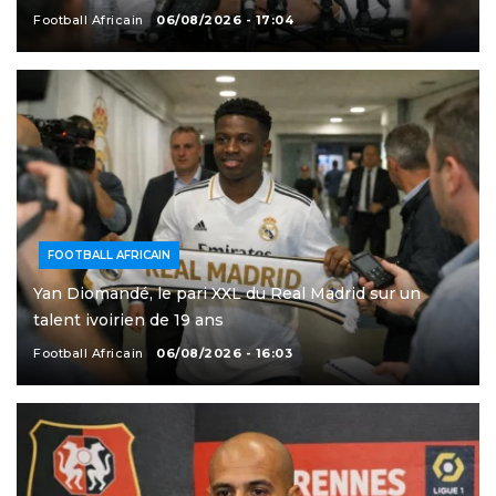
Football Africain
06/08/2026 - 17:04
FOOTBALL AFRICAIN
Yan Diomandé, le pari XXL du Real Madrid sur un
talent ivoirien de 19 ans
Football Africain
06/08/2026 - 16:03