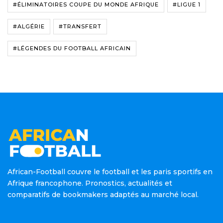
#ÉLIMINATOIRES COUPE DU MONDE AFRIQUE
#LIGUE 1
#ALGÉRIE
#TRANSFERT
#LÉGENDES DU FOOTBALL AFRICAIN
African-Football couvre le football et les paris sportifs en
Afrique francophone. Pronostics, actualités et
comparatifs de bookmakers adaptés au marché local.