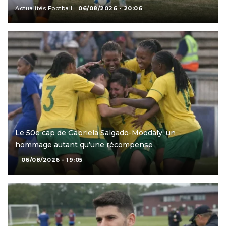
Actualités Football
06/08/2026 - 20:06
Le 50e cap de Gabriela Salgado-Moodaly, un
hommage autant qu’une récompense
06/08/2026 - 19:05