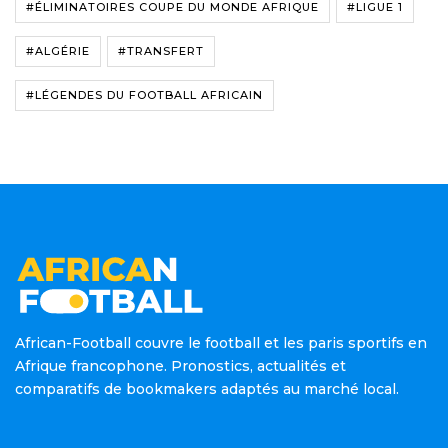
#ÉLIMINATOIRES COUPE DU MONDE AFRIQUE
#LIGUE 1
#ALGÉRIE
#TRANSFERT
#LÉGENDES DU FOOTBALL AFRICAIN
African-Football couvre le football et les paris sportifs en
Afrique francophone. Pronostics, actualités et
comparatifs de bookmakers adaptés au marché local.