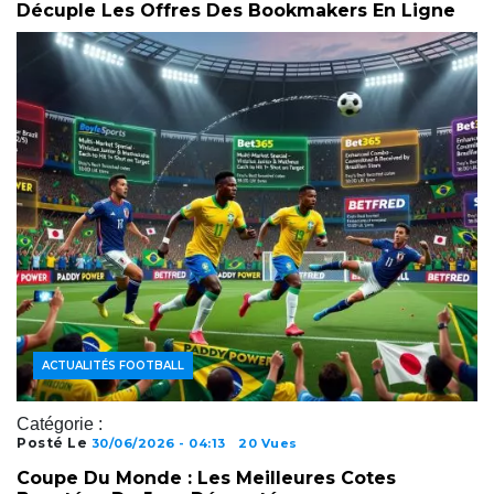
Décuple Les Offres Des Bookmakers En Ligne
ACTUALITÉS FOOTBALL
Catégorie :
Posté Le
30/06/2026 - 04:13
20 Vues
Coupe Du Monde : Les Meilleures Cotes