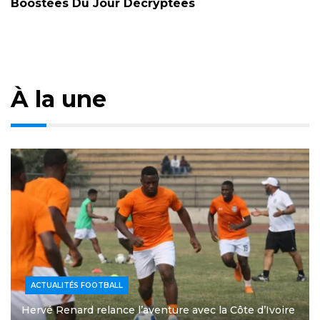
Boostées Du Jour Décryptées
À la une
ACTUALITÉS FOOTBALL
Hervé Renard relance l’aventure avec la Côte d’Ivoire