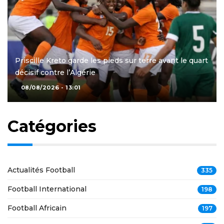
Priscille Kreto garde les pieds sur terre avant le quart
décisif contre l’Algérie
08/08/2026 - 13:01
Catégories
Actualités Football
335
Football International
198
Football Africain
197