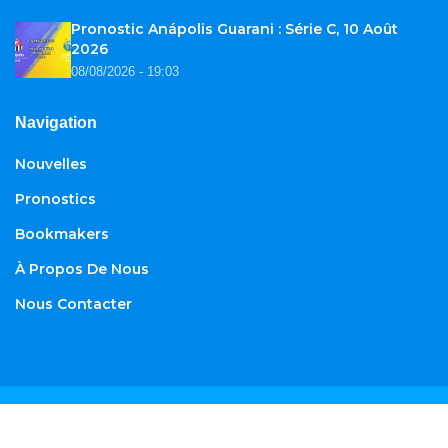
Pronostic Anápolis Guarani : Série C, 10 Août
2026
08/08/2026 - 19:03
Navigation
Nouvelles
Pronostics
Bookmakers
À Propos De Nous
Nous Contacter
© 2026
African-football.com
. Tous droits réservés.