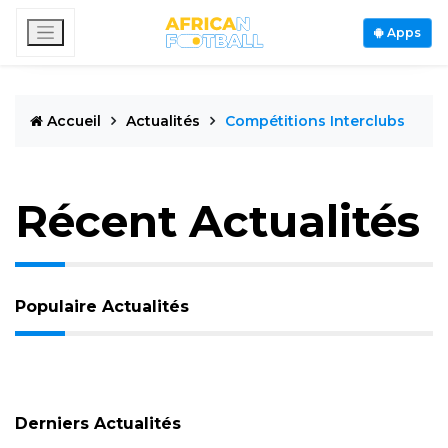
Apps
Accueil
Actualités
Compétitions Interclubs
Récent Actualités
Populaire Actualités
Derniers Actualités