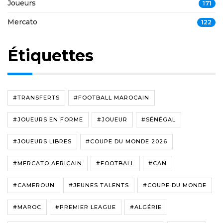
Joueurs
171
Mercato
122
Étiquettes
#TRANSFERTS
#FOOTBALL MAROCAIN
#JOUEURS EN FORME
#JOUEUR
#SÉNÉGAL
#JOUEURS LIBRES
#COUPE DU MONDE 2026
#MERCATO AFRICAIN
#FOOTBALL
#CAN
#CAMEROUN
#JEUNES TALENTS
#COUPE DU MONDE
#MAROC
#PREMIER LEAGUE
#ALGÉRIE