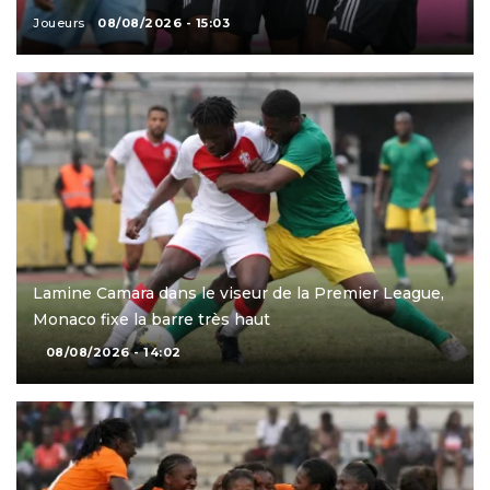
Joueurs
08/08/2026 - 15:03
Lamine Camara dans le viseur de la Premier League,
Monaco fixe la barre très haut
08/08/2026 - 14:02