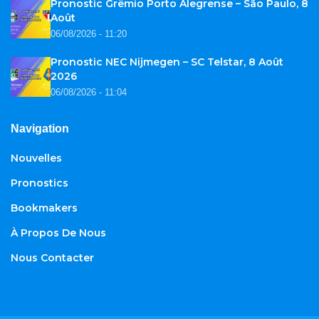
Pronostic Grêmio Porto Alegrense – São Paulo, 8
Août
06/08/2026 - 11:20
Pronostic NEC Nijmegen – SC Telstar, 8 Août
2026
06/08/2026 - 11:04
Navigation
Nouvelles
Pronostics
Bookmakers
À Propos De Nous
Nous Contacter