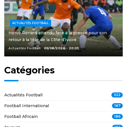
ACTUALITÉS FOOTBALL
Hervé Renard attendu face à la presse pour son
retour à la tête de la Côte d’Ivoire
Actualités Football
05/08/2026 - 20:05
Catégories
Actualités Football
322
Football International
187
Football Africain
186