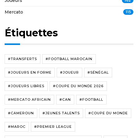
Joueurs
162
Mercato
115
Étiquettes
#TRANSFERTS
#FOOTBALL MAROCAIN
#JOUEURS EN FORME
#JOUEUR
#SÉNÉGAL
#JOUEURS LIBRES
#COUPE DU MONDE 2026
#MERCATO AFRICAIN
#CAN
#FOOTBALL
#CAMEROUN
#JEUNES TALENTS
#COUPE DU MONDE
#MAROC
#PREMIER LEAGUE