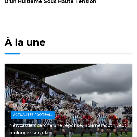
D’un Huitième Sous Haute Tension
À la une
ACTUALITÉS FOOTBALL
Newcastle cherche une réponse, Bournemouth veut
prolonger son élan