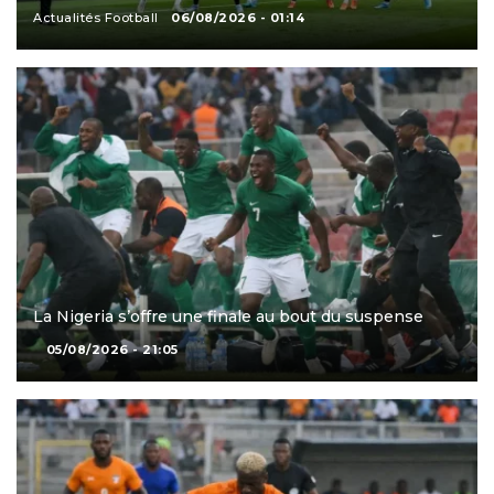
Actualités Football
06/08/2026 - 01:14
La Nigeria s’offre une finale au bout du suspense
05/08/2026 - 21:05