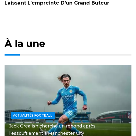
Laissant L’empreinte D’un Grand Buteur
À la une
ACTUALITÉS FOOTBALL
Jack Grealish cherche un rebond après
l’essoufflement à Manchester City