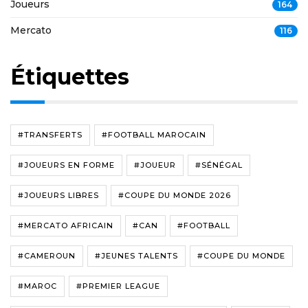
Joueurs
164
Mercato
116
Étiquettes
#TRANSFERTS
#FOOTBALL MAROCAIN
#JOUEURS EN FORME
#JOUEUR
#SÉNÉGAL
#JOUEURS LIBRES
#COUPE DU MONDE 2026
#MERCATO AFRICAIN
#CAN
#FOOTBALL
#CAMEROUN
#JEUNES TALENTS
#COUPE DU MONDE
#MAROC
#PREMIER LEAGUE