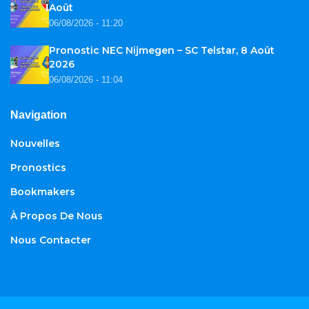
Août
06/08/2026 - 11:20
Pronostic NEC Nijmegen – SC Telstar, 8 Août
2026
06/08/2026 - 11:04
Navigation
Nouvelles
Pronostics
Bookmakers
À Propos De Nous
Nous Contacter