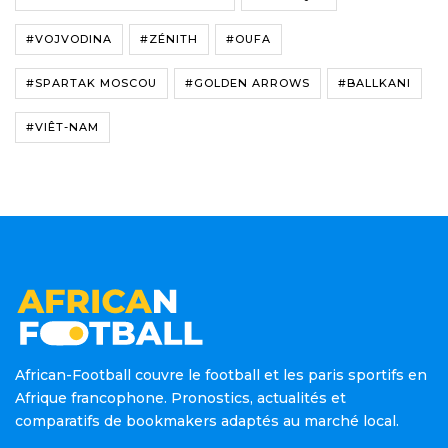
#VOJVODINA
#ZÉNITH
#OUFA
#SPARTAK MOSCOU
#GOLDEN ARROWS
#BALLKANI
#VIÊT-NAM
African-Football couvre le football et les paris sportifs en
Afrique francophone. Pronostics, actualités et
comparatifs de bookmakers adaptés au marché local.