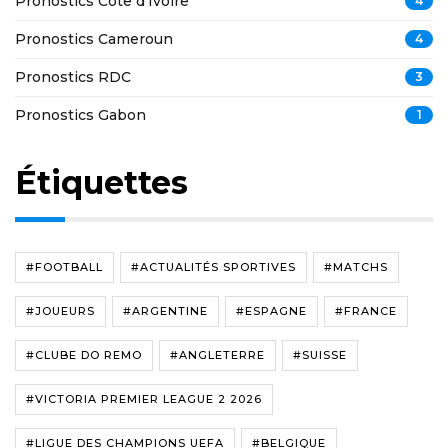
Pronostics Côte d'Ivoire
4
Pronostics Cameroun
4
Pronostics RDC
3
Pronostics Gabon
1
Étiquettes
#FOOTBALL
#ACTUALITÉS SPORTIVES
#MATCHS
#JOUEURS
#ARGENTINE
#ESPAGNE
#FRANCE
#CLUBE DO REMO
#ANGLETERRE
#SUISSE
#VICTORIA PREMIER LEAGUE 2 2026
#LIGUE DES CHAMPIONS UEFA
#BELGIQUE