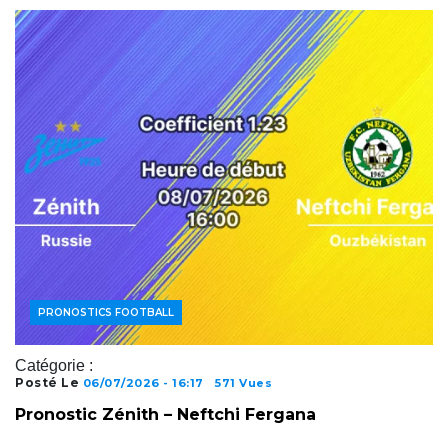
PRONOSTICS DU JOUR
PRONOSTICS FOOTBALL
Catégorie :
Posté Le
06/07/2026 - 16:17
571 Vues
Pronostic Zénith – Neftchi Fergana