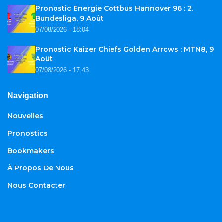
Pronostic Energie Cottbus Hannover 96 : 2.
Bundesliga, 9 Août
07/08/2026 - 18:04
Pronostic Kaizer Chiefs Golden Arrows : MTN8, 9
Août
07/08/2026 - 17:43
Navigation
Nouvelles
Pronostics
Bookmakers
À Propos De Nous
Nous Contacter