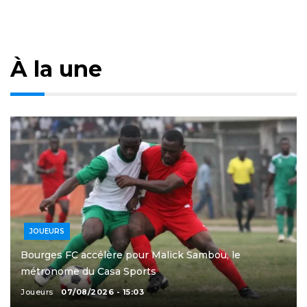
À la une
JOUEURS
Bourges FC accélère pour Malick Sambou, le
métronome du Casa Sports
Joueurs
07/08/2026 - 15:03