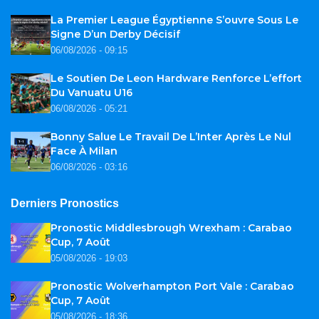
La Premier League Égyptienne S’ouvre Sous Le
Signe D’un Derby Décisif
06/08/2026 - 09:15
Le Soutien De Leon Hardware Renforce L’effort
Du Vanuatu U16
06/08/2026 - 05:21
Bonny Salue Le Travail De L’Inter Après Le Nul
Face À Milan
06/08/2026 - 03:16
Derniers Pronostics
Pronostic Middlesbrough Wrexham : Carabao
Cup, 7 Août
05/08/2026 - 19:03
Pronostic Wolverhampton Port Vale : Carabao
Cup, 7 Août
05/08/2026 - 18:36