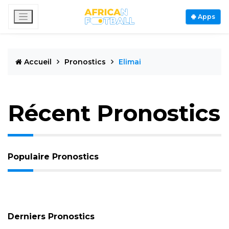
Apps
Accueil
Pronostics
Elimai
Récent Pronostics
Populaire Pronostics
Derniers Pronostics