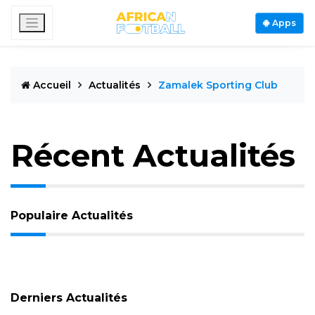
Apps
Accueil
Actualités
Zamalek Sporting Club
Récent Actualités
Populaire Actualités
Derniers Actualités