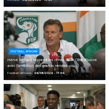
FOOTBALL AFRICAIN
Hervé Renard reprend les rênes de la Côte d’Ivoire
avec l’ambition des grands rendez-vous
Football Africain
06/08/2026 - 17:04