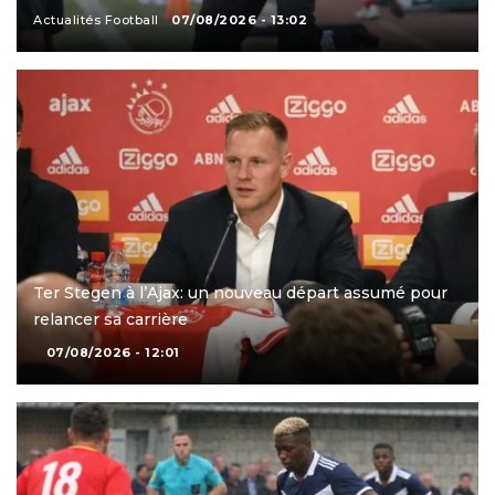
Actualités Football
07/08/2026 - 13:02
Ter Stegen à l’Ajax: un nouveau départ assumé pour
relancer sa carrière
07/08/2026 - 12:01