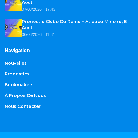
Août
07/08/2026 - 17:43
Pronostic Clube Do Remo – Atlético Mineiro, 8
Août
06/08/2026 - 11:31
Navigation
Nouvelles
Pronostics
Bookmakers
À Propos De Nous
Nous Contacter