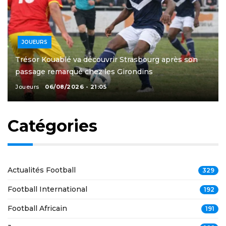
JOUEURS
Trésor Kouablé va découvrir Strasbourg après son
passage remarqué chez les Girondins
Joueurs
06/08/2026 - 21:05
Catégories
Actualités Football
329
Football International
192
Football Africain
191