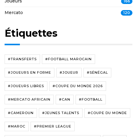
Joueurs
166
Mercato
120
Étiquettes
#TRANSFERTS
#FOOTBALL MAROCAIN
#JOUEURS EN FORME
#JOUEUR
#SÉNÉGAL
#JOUEURS LIBRES
#COUPE DU MONDE 2026
#MERCATO AFRICAIN
#CAN
#FOOTBALL
#CAMEROUN
#JEUNES TALENTS
#COUPE DU MONDE
#MAROC
#PREMIER LEAGUE