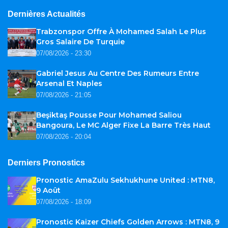
Dernières Actualités
Trabzonspor Offre À Mohamed Salah Le Plus
Gros Salaire De Turquie
07/08/2026 - 23:30
Gabriel Jesus Au Centre Des Rumeurs Entre
Arsenal Et Naples
07/08/2026 - 21:05
Beşiktaş Pousse Pour Mohamed Saliou
Bangoura, Le MC Alger Fixe La Barre Très Haut
07/08/2026 - 20:04
Derniers Pronostics
Pronostic AmaZulu Sekhukhune United : MTN8,
9 Août
07/08/2026 - 18:09
Pronostic Kaizer Chiefs Golden Arrows : MTN8, 9