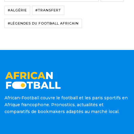
#ALGÉRIE
#TRANSFERT
#LÉGENDES DU FOOTBALL AFRICAIN
African-Football couvre le football et les paris sportifs en
Afrique francophone. Pronostics, actualités et
comparatifs de bookmakers adaptés au marché local.