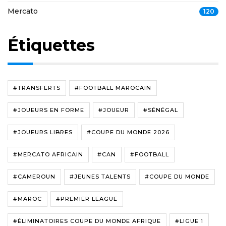
Mercato
120
Étiquettes
#TRANSFERTS
#FOOTBALL MAROCAIN
#JOUEURS EN FORME
#JOUEUR
#SÉNÉGAL
#JOUEURS LIBRES
#COUPE DU MONDE 2026
#MERCATO AFRICAIN
#CAN
#FOOTBALL
#CAMEROUN
#JEUNES TALENTS
#COUPE DU MONDE
#MAROC
#PREMIER LEAGUE
#ÉLIMINATOIRES COUPE DU MONDE AFRIQUE
#LIGUE 1