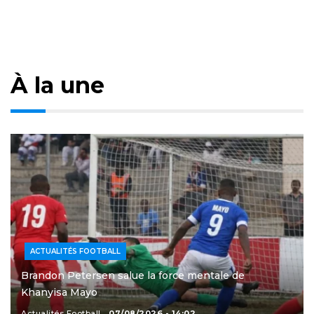
À la une
ACTUALITÉS FOOTBALL
Brandon Petersen salue la force mentale de
Khanyisa Mayo
Actualités Football
07/08/2026 - 14:02