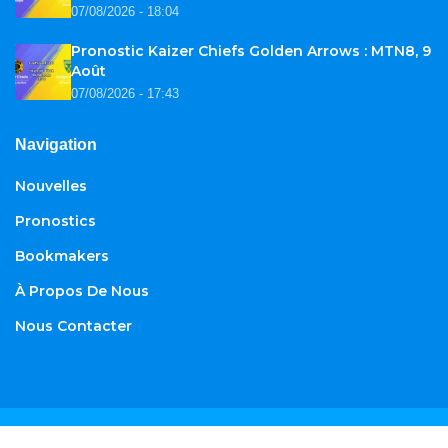
07/08/2026 - 18:04
Pronostic Kaizer Chiefs Golden Arrows : MTN8, 9
Août
07/08/2026 - 17:43
Navigation
Nouvelles
Pronostics
Bookmakers
À Propos De Nous
Nous Contacter