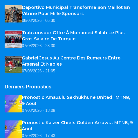
Deportivo Municipal Transforme Son Maillot En
Vitrine Pour Mille Sponsors
08/08/2026 - 05:30
Trabzonspor Offre À Mohamed Salah Le Plus
Gros Salaire De Turquie
07/08/2026 - 23:30
Gabriel Jesus Au Centre Des Rumeurs Entre
Arsenal Et Naples
07/08/2026 - 21:05
Derniers Pronostics
Pronostic AmaZulu Sekhukhune United : MTN8,
9 Août
07/08/2026 - 18:09
Pronostic Kaizer Chiefs Golden Arrows : MTN8, 9
Août
07/08/2026 - 17:43