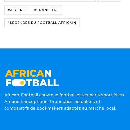
#ALGÉRIE
#TRANSFERT
#LÉGENDES DU FOOTBALL AFRICAIN
African-Football couvre le football et les paris sportifs en
Afrique francophone. Pronostics, actualités et
comparatifs de bookmakers adaptés au marché local.