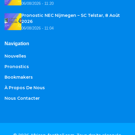
06/08/2026 - 11:20
Pronostic NEC Nijmegen – SC Telstar, 8 Août
2026
06/08/2026 - 11:04
Navigation
Nouvelles
Pronostics
Bookmakers
À Propos De Nous
Nous Contacter