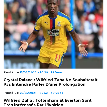
Posté Le
15/02/2022 - 10:29
19 Vues
Crystal Palace : Wilfried Zaha Ne Souhaiterait
Pas Entendre Parler D’une Prolongation
Posté Le
25/05/2021 - 22:52
30 Vues
Wilfried Zaha : Tottenham Et Everton Sont
Très Intéressés Par L’Ivoirien