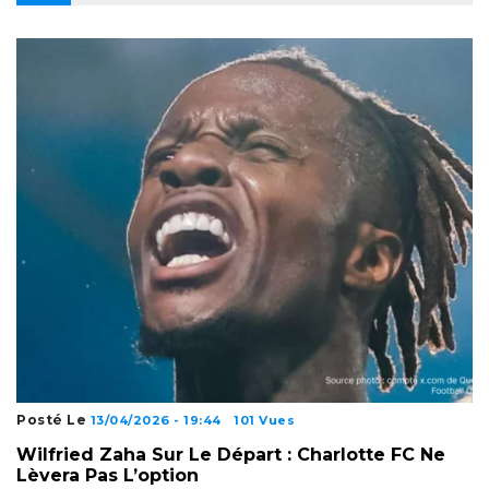
Posté Le
13/04/2026 - 19:44
101 Vues
Wilfried Zaha Sur Le Départ : Charlotte FC Ne
Lèvera Pas L’option