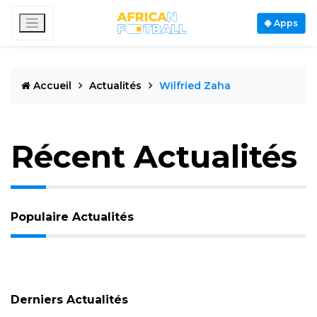
Apps
Accueil
Actualités
Wilfried Zaha
Récent Actualités
Populaire Actualités
Derniers Actualités