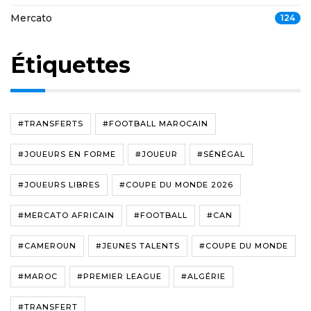
Mercato
124
Étiquettes
#TRANSFERTS
#FOOTBALL MAROCAIN
#JOUEURS EN FORME
#JOUEUR
#SÉNÉGAL
#JOUEURS LIBRES
#COUPE DU MONDE 2026
#MERCATO AFRICAIN
#FOOTBALL
#CAN
#CAMEROUN
#JEUNES TALENTS
#COUPE DU MONDE
#MAROC
#PREMIER LEAGUE
#ALGÉRIE
#TRANSFERT