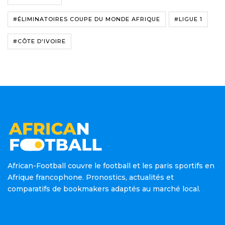
#ÉLIMINATOIRES COUPE DU MONDE AFRIQUE
#LIGUE 1
#CÔTE D'IVOIRE
African-Football couvre le football et les paris sportifs en
Afrique francophone. Pronostics, actualités et
comparatifs de bookmakers adaptés au marché local.