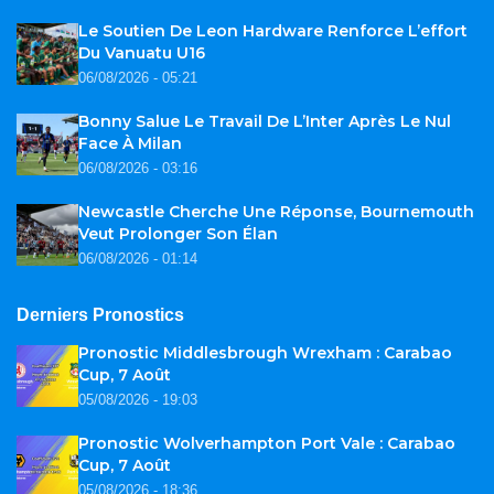
Le Soutien De Leon Hardware Renforce L’effort
Du Vanuatu U16
06/08/2026 - 05:21
Bonny Salue Le Travail De L’Inter Après Le Nul
Face À Milan
06/08/2026 - 03:16
Newcastle Cherche Une Réponse, Bournemouth
Veut Prolonger Son Élan
06/08/2026 - 01:14
Derniers Pronostics
Pronostic Middlesbrough Wrexham : Carabao
Cup, 7 Août
05/08/2026 - 19:03
Pronostic Wolverhampton Port Vale : Carabao
Cup, 7 Août
05/08/2026 - 18:36