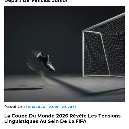
Départ De Vinicius Junior
Posté Le
14/06/2026 - 23:19
23 Vues
La Coupe Du Monde 2026 Révèle Les Tensions
Linguistiques Au Sein De La FIFA