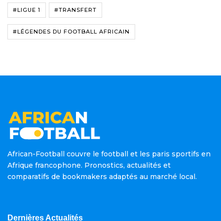
#LIGUE 1
#TRANSFERT
#LÉGENDES DU FOOTBALL AFRICAIN
African-Football couvre le football et les paris sportifs en
Afrique francophone. Pronostics, actualités et
comparatifs de bookmakers adaptés au marché local.
Dernières Actualités