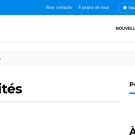
1xb
Nous contacter
À propos de nous
NOUVEL
a
ités
P
À