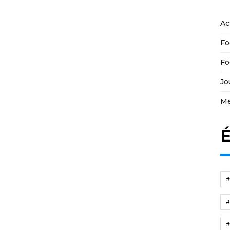
Ac
Fo
Fo
Jo
Me
É