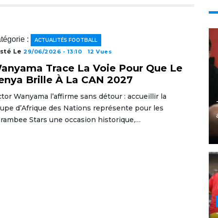
tégorie :
ACTUALITÉS FOOTBALL
sté Le
29/06/2026 - 13:10
12 Vues
anyama Trace La Voie Pour Que Le
enya Brille À La CAN 2027
ctor Wanyama l’affirme sans détour : accueillir la
upe d’Afrique des Nations représente pour les
rambee Stars une occasion historique,…