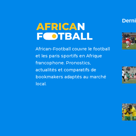
Derni
African-Football couvre le football
et les paris sportifs en Afrique
francophone. Pronostics,
actualités et comparatifs de
bookmakers adaptés au marché
local.