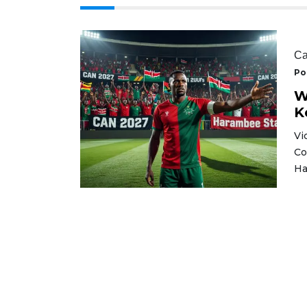
Ca
Po
W
K
Vi
Co
Ha