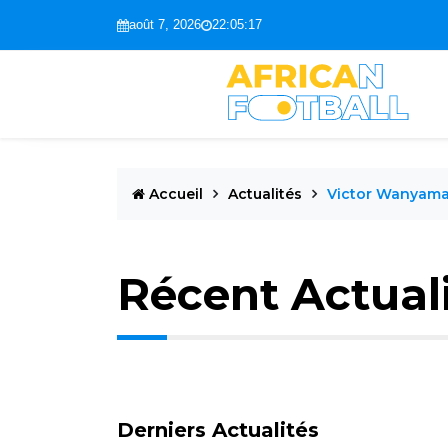
août 7, 2026
22:05:18
Accueil
Actualités
Victor Wanyam
Récent Actual
Derniers Actualités