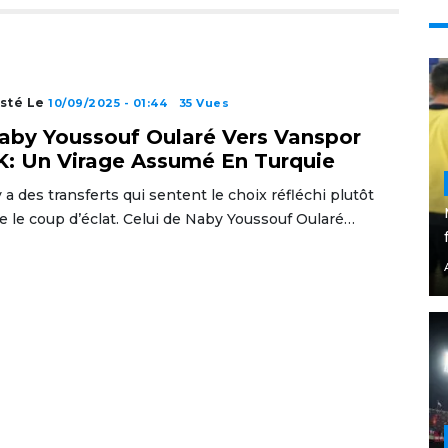
sté Le
10/09/2025 - 01:44
35 Vues
aby Youssouf Oularé Vers Vanspor
K: Un Virage Assumé En Turquie
 y a des transferts qui sentent le choix réfléchi plutôt
e le coup d’éclat. Celui de Naby Youssouf Oularé…