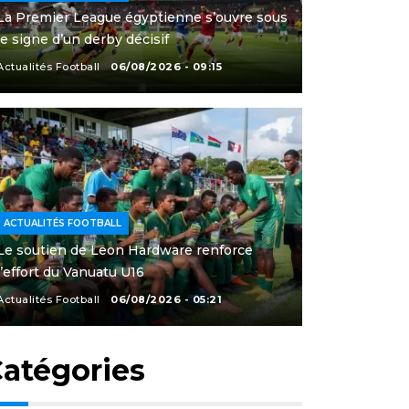
La Premier League égyptienne s’ouvre sous
le signe d’un derby décisif
Actualités Football
06/08/2026 - 09:15
ACTUALITÉS FOOTBALL
Le soutien de Leon Hardware renforce
l’effort du Vanuatu U16
Actualités Football
06/08/2026 - 05:21
atégories