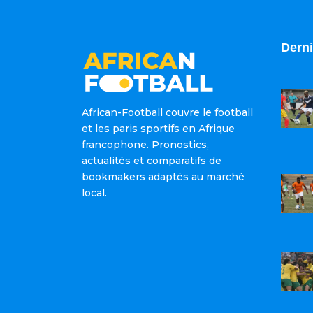
Derni
African-Football couvre le football
et les paris sportifs en Afrique
francophone. Pronostics,
actualités et comparatifs de
bookmakers adaptés au marché
local.