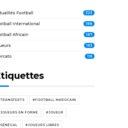
tualités Football
323
otball International
188
otball Africain
187
ueurs
163
rcato
116
tiquettes
#TRANSFERTS
#FOOTBALL MAROCAIN
#JOUEURS EN FORME
#JOUEUR
#SÉNÉGAL
#JOUEURS LIBRES