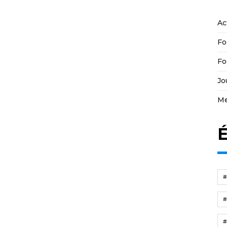
Ac
Fo
Fo
Jo
Me
É