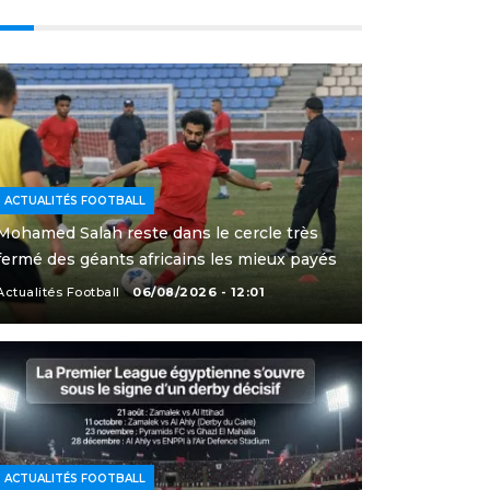
ACTUALITÉS FOOTBALL
Mohamed Salah reste dans le cercle très
fermé des géants africains les mieux payés
Actualités Football
06/08/2026 - 12:01
ACTUALITÉS FOOTBALL