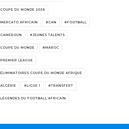
#COUPE DU MONDE 2026
#MERCATO AFRICAIN
#CAN
#FOOTBALL
#CAMEROUN
#JEUNES TALENTS
#COUPE DU MONDE
#MAROC
#PREMIER LEAGUE
ÉLIMINATOIRES COUPE DU MONDE AFRIQUE
ALGÉRIE
#LIGUE 1
#TRANSFERT
LÉGENDES DU FOOTBALL AFRICAIN