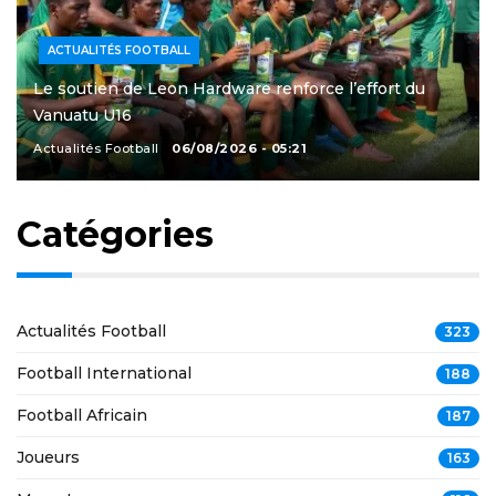
ACTUALITÉS FOOTBALL
Le soutien de Leon Hardware renforce l’effort du
Vanuatu U16
Actualités Football
06/08/2026 - 05:21
Catégories
Actualités Football
323
Football International
188
Football Africain
187
Joueurs
163