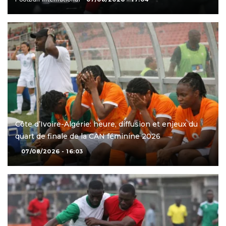
Côte d’Ivoire-Algérie: heure, diffusion et enjeux du
quart de finale de la CAN féminine 2026
07/08/2026 - 16:03