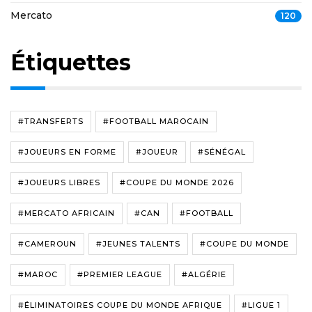
Mercato
120
Étiquettes
#TRANSFERTS
#FOOTBALL MAROCAIN
#JOUEURS EN FORME
#JOUEUR
#SÉNÉGAL
#JOUEURS LIBRES
#COUPE DU MONDE 2026
#MERCATO AFRICAIN
#CAN
#FOOTBALL
#CAMEROUN
#JEUNES TALENTS
#COUPE DU MONDE
#MAROC
#PREMIER LEAGUE
#ALGÉRIE
#ÉLIMINATOIRES COUPE DU MONDE AFRIQUE
#LIGUE 1