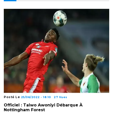
Posté Le
25/06/2022 - 18:10
27 Vues
Officiel : Taiwo Awoniyi Débarque À
Nottingham Forest