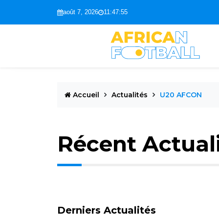
août 7, 2026
11:47:56
Accueil
Actualités
U20 AFCON
Récent Actual
Derniers Actualités