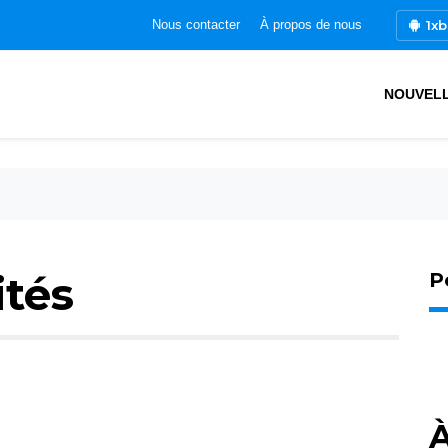
1xb
Nous contacter
À propos de nous
NOUVEL
ités
P
À