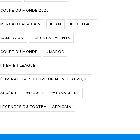
#COUPE DU MONDE 2026
#MERCATO AFRICAIN
#CAN
#FOOTBALL
#CAMEROUN
#JEUNES TALENTS
#COUPE DU MONDE
#MAROC
#PREMIER LEAGUE
ÉLIMINATOIRES COUPE DU MONDE AFRIQUE
ALGÉRIE
#LIGUE 1
#TRANSFERT
LÉGENDES DU FOOTBALL AFRICAIN