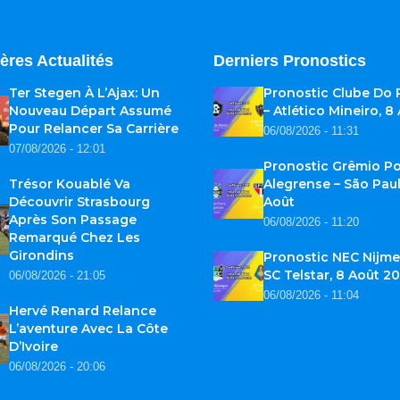
ères Actualités
Derniers Pronostics
Ter Stegen À L’Ajax: Un
Pronostic Clube Do
Nouveau Départ Assumé
– Atlético Mineiro, 8
Pour Relancer Sa Carrière
06/08/2026 - 11:31
07/08/2026 - 12:01
Pronostic Grêmio Po
Trésor Kouablé Va
Alegrense – São Paul
Découvrir Strasbourg
Août
Après Son Passage
06/08/2026 - 11:20
Remarqué Chez Les
Girondins
Pronostic NEC Nijme
SC Telstar, 8 Août 2
06/08/2026 - 21:05
06/08/2026 - 11:04
Hervé Renard Relance
L’aventure Avec La Côte
D’Ivoire
06/08/2026 - 20:06