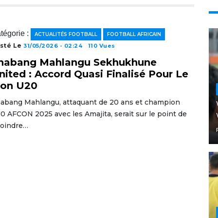
tégorie :
ACTUALITÉS FOOTBALL
FOOTBALL AFRICAIN
sté Le
31/05/2026 - 02:24
110 Vues
habang Mahlangu Sekhukhune
nited : Accord Quasi Finalisé Pour Le
ion U20
abang Mahlangu, attaquant de 20 ans et champion
0 AFCON 2025 avec les Amajita, serait sur le point de
joindre…