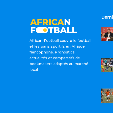
Derni
African-Football couvre le football
et les paris sportifs en Afrique
francophone. Pronostics,
actualités et comparatifs de
bookmakers adaptés au marché
local.