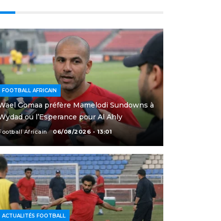
FOOTBALL AFRICAIN
Wael Gomaa préfère Mamelodi Sundowns à
Wydad ou l’Esperance pour Al Ahly
Football Africain
06/08/2026 - 13:01
ACTUALITÉS FOOTBALL