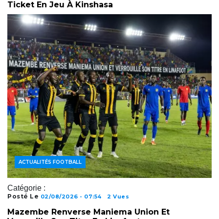
Ticket En Jeu À Kinshasa
ACTUALITÉS FOOTBALL
Catégorie :
Posté Le
02/08/2026 - 07:54
2 Vues
Mazembe Renverse Maniema Union Et