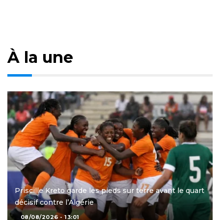
À la une
Priscille Kreto garde les pieds sur terre avant le quart
décisif contre l’Algérie
08/08/2026 - 13:01