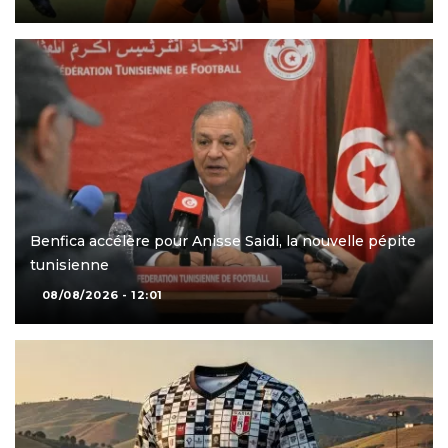
Benfica accélère pour Anisse Saidi, la nouvelle pépite
tunisienne
08/08/2026 - 12:01