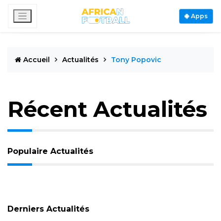
Apps
Accueil
Actualités
Tony Popovic
Récent Actualités
Populaire Actualités
Derniers Actualités