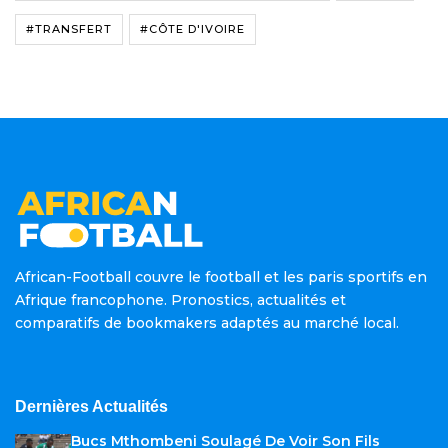
#TRANSFERT
#CÔTE D'IVOIRE
African-Football couvre le football et les paris sportifs en
Afrique francophone. Pronostics, actualités et
comparatifs de bookmakers adaptés au marché local.
Dernières Actualités
Bucs Mthombeni Soulagé De Voir Son Fils