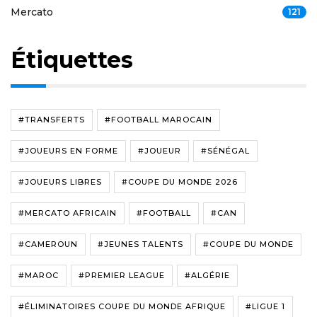
Mercato
121
Étiquettes
#TRANSFERTS
#FOOTBALL MAROCAIN
#JOUEURS EN FORME
#JOUEUR
#SÉNÉGAL
#JOUEURS LIBRES
#COUPE DU MONDE 2026
#MERCATO AFRICAIN
#FOOTBALL
#CAN
#CAMEROUN
#JEUNES TALENTS
#COUPE DU MONDE
#MAROC
#PREMIER LEAGUE
#ALGÉRIE
#ÉLIMINATOIRES COUPE DU MONDE AFRIQUE
#LIGUE 1