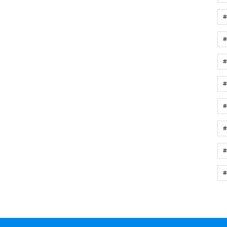
#
#
#