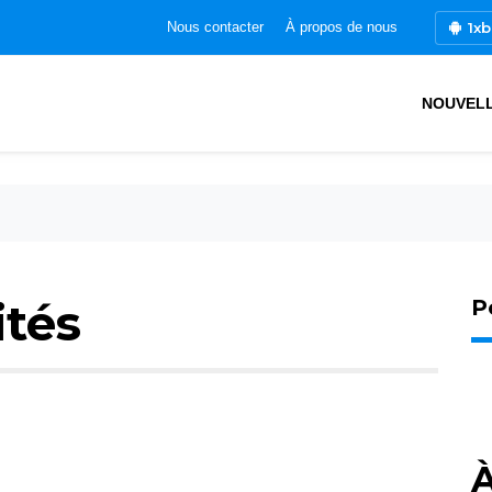
1xb
Nous contacter
À propos de nous
NOUVEL
ités
P
À