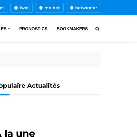
et
1win
melbet
betwinner
LES
PRONOSTICS
BOOKMAKERS
opulaire Actualités
 la une