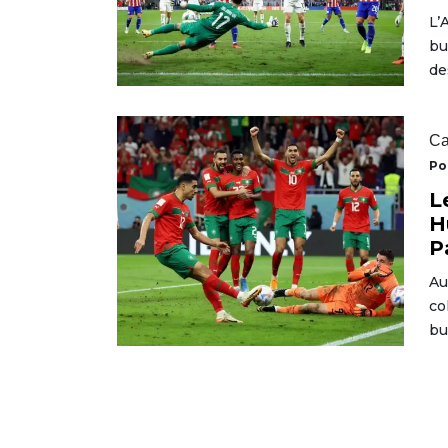
L’
bu
de
Ca
Po
L
H
P
Au
co
bu