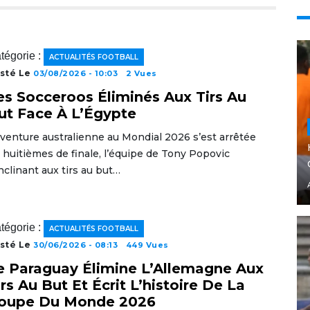
tégorie :
ACTUALITÉS FOOTBALL
sté Le
03/08/2026 - 10:03
2 Vues
es Socceroos Éliminés Aux Tirs Au
ut Face À L’Égypte
aventure australienne au Mondial 2026 s’est arrêtée
 huitièmes de finale, l’équipe de Tony Popovic
inclinant aux tirs au but…
tégorie :
ACTUALITÉS FOOTBALL
sté Le
30/06/2026 - 08:13
449 Vues
e Paraguay Élimine L’Allemagne Aux
irs Au But Et Écrit L’histoire De La
oupe Du Monde 2026