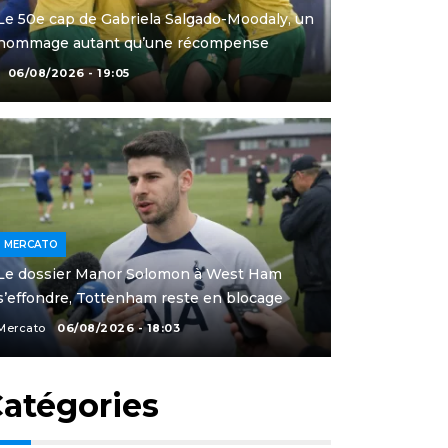
Le 50e cap de Gabriela Salgado-Moodaly, un
hommage autant qu’une récompense
06/08/2026 - 19:05
MERCATO
Le dossier Manor Solomon à West Ham
s’effondre, Tottenham reste en blocage
Mercato
06/08/2026 - 18:03
atégories