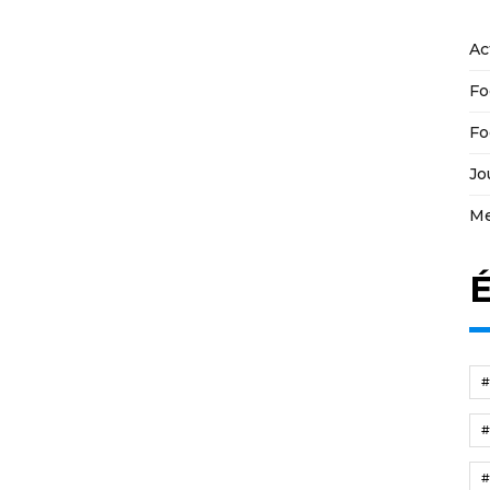
Ac
Fo
Fo
Jo
Me
É