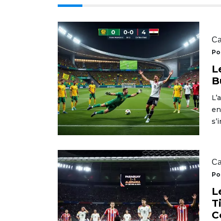
Ca
Po
L
B
L’
en
s’
Ca
Po
L
T
C