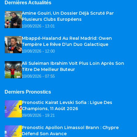
Dernières Actualités
Amine Gouiri, Un Dossier Déjà Scruté Par
Plusieurs Clubs Européens
10/08/2026 - 13:01
Mbappé-Haaland Au Real Madrid: Owen
Tempère Le Rêve D’un Duo Galactique
10/08/2026 - 12:00
Ali Suleiman Ibrahim Voit Plus Loin Après Son
Titre De Meilleur Buteur
10/08/2026 - 07:55
Derniers Pronostics
Pronostic Kairat Levski Sofia : Ligue Des
Champions, 11 Août 2026
09/08/2026 - 19:21
Pronostic Apollon Limassol Brann : Chypre
Défend Son Avance