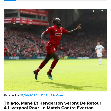
Posté Le
15/10/2020 - 11:18
29 Vues
Thiago, Mané Et Henderson Seront De Retour
À Liverpool Pour Le Match Contre Everton