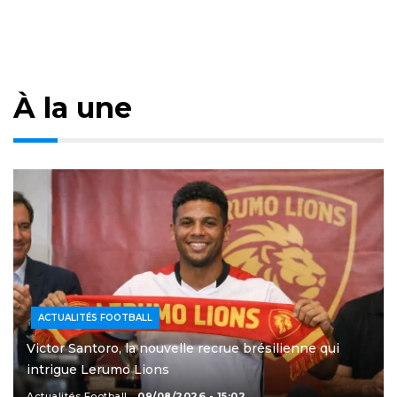
À la une
ACTUALITÉS FOOTBALL
Victor Santoro, la nouvelle recrue brésilienne qui
intrigue Lerumo Lions
Actualités Football
09/08/2026 - 15:02