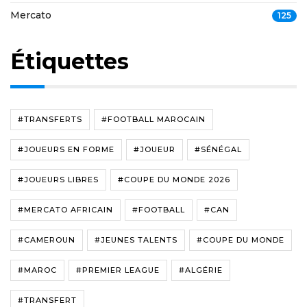
Mercato
125
Étiquettes
#TRANSFERTS
#FOOTBALL MAROCAIN
#JOUEURS EN FORME
#JOUEUR
#SÉNÉGAL
#JOUEURS LIBRES
#COUPE DU MONDE 2026
#MERCATO AFRICAIN
#FOOTBALL
#CAN
#CAMEROUN
#JEUNES TALENTS
#COUPE DU MONDE
#MAROC
#PREMIER LEAGUE
#ALGÉRIE
#TRANSFERT