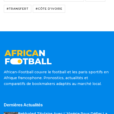
#TRANSFERT
#CÔTE D'IVOIRE
African-Football couvre le football et les paris sportifs en
Afrique francophone. Pronostics, actualités et
comparatifs de bookmakers adaptés au marché local.
Dernières Actualités
Bekhaled Titulaire Avec L’Algérie Pour Défier La