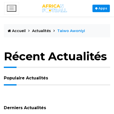
Apps
Accueil
Actualités
Taiwo Awoniyi
Récent Actualités
Populaire Actualités
Derniers Actualités