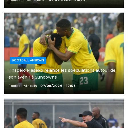
FOOTBALL AFRICAIN
Thapelo Maseko relance les spéculations autour de
son avenir à Sundowns
Football Africain
07/08/2026 - 19:03