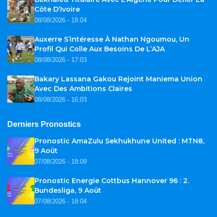
Côte D’Ivoire
08/08/2026 - 18:04
Auxerre S’intéresse À Nathan Ngoumou, Un
Profil Qui Colle Aux Besoins De L’AJA
08/08/2026 - 17:03
Bakary Lassana Gakou Rejoint Maniema Union
Avec Des Ambitions Claires
08/08/2026 - 16:03
Derniers Pronostics
Pronostic AmaZulu Sekhukhune United : MTN8,
9 Août
07/08/2026 - 18:09
Pronostic Energie Cottbus Hannover 96 : 2.
Bundesliga, 9 Août
07/08/2026 - 18:04