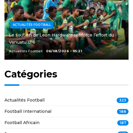
ACTUALITÉS FOOTBALL
Le soutien de Leon Hardware renforce l’effort du
Vanuatu U16
Actualités Football
06/08/2026 - 05:21
Catégories
Actualités Football
323
Football International
188
Football Africain
187