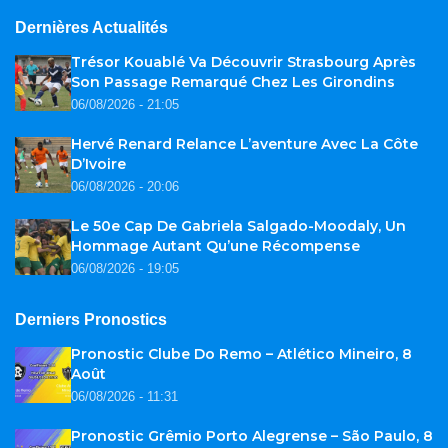
Dernières Actualités
Trésor Kouablé Va Découvrir Strasbourg Après
Son Passage Remarqué Chez Les Girondins
06/08/2026 - 21:05
Hervé Renard Relance L’aventure Avec La Côte
D’Ivoire
06/08/2026 - 20:06
Le 50e Cap De Gabriela Salgado-Moodaly, Un
Hommage Autant Qu’une Récompense
06/08/2026 - 19:05
Derniers Pronostics
Pronostic Clube Do Remo – Atlético Mineiro, 8
Août
06/08/2026 - 11:31
Pronostic Grêmio Porto Alegrense – São Paulo, 8