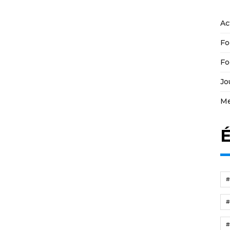
Ac
Fo
Fo
Jo
Me
É