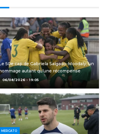
Le 50e cap de Gabriela Salgado-Moodaly, un
hommage autant qu’une récompense
06/08/2026 - 19:05
MERCATO