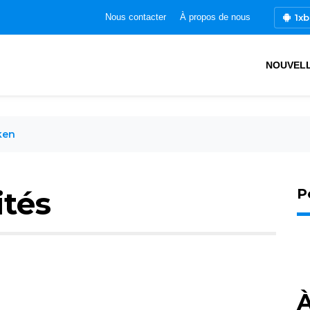
1xb
Nous contacter
À propos de nous
NOUVEL
ken
ités
P
À