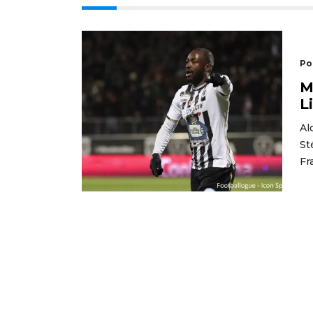
Po
M
L
Al
St
Fr