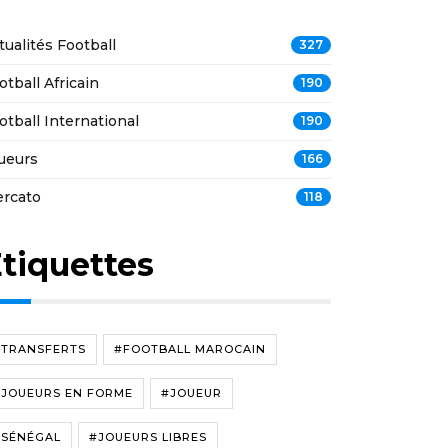
tualités Football
327
otball Africain
190
otball International
190
ueurs
166
rcato
118
tiquettes
#TRANSFERTS
#FOOTBALL MAROCAIN
#JOUEURS EN FORME
#JOUEUR
#SÉNÉGAL
#JOUEURS LIBRES