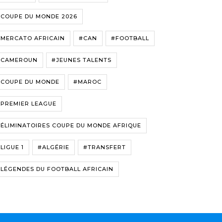
#COUPE DU MONDE 2026
#MERCATO AFRICAIN
#CAN
#FOOTBALL
#CAMEROUN
#JEUNES TALENTS
#COUPE DU MONDE
#MAROC
#PREMIER LEAGUE
ÉLIMINATOIRES COUPE DU MONDE AFRIQUE
LIGUE 1
#ALGÉRIE
#TRANSFERT
LÉGENDES DU FOOTBALL AFRICAIN