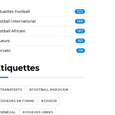
tualités Football
323
otball International
188
otball Africain
187
ueurs
163
rcato
116
tiquettes
#TRANSFERTS
#FOOTBALL MAROCAIN
#JOUEURS EN FORME
#JOUEUR
#SÉNÉGAL
#JOUEURS LIBRES