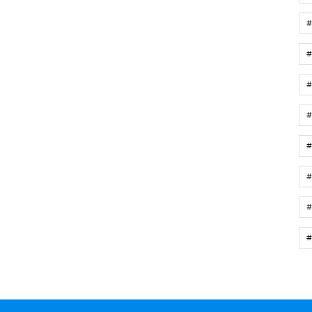
#
#
#