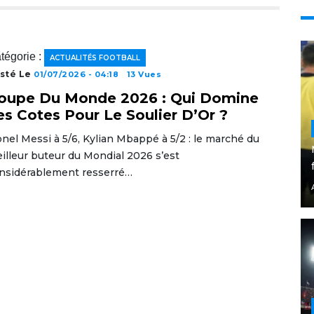
tégorie :
ACTUALITÉS FOOTBALL
sté Le
01/07/2026 - 04:18
13 Vues
oupe Du Monde 2026 : Qui Domine
es Cotes Pour Le Soulier D’Or ?
onel Messi à 5/6, Kylian Mbappé à 5/2 : le marché du
illeur buteur du Mondial 2026 s’est
nsidérablement resserré…