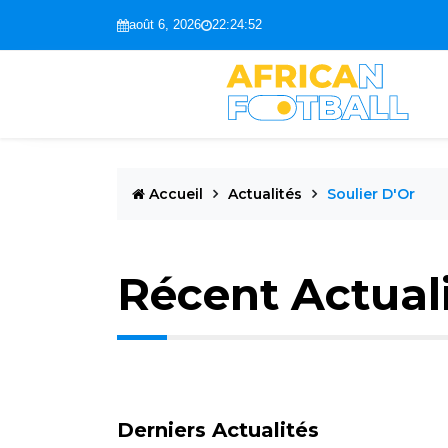
août 6, 2026
22:24:53
Accueil
Actualités
Soulier D'Or
Récent Actual
Derniers Actualités