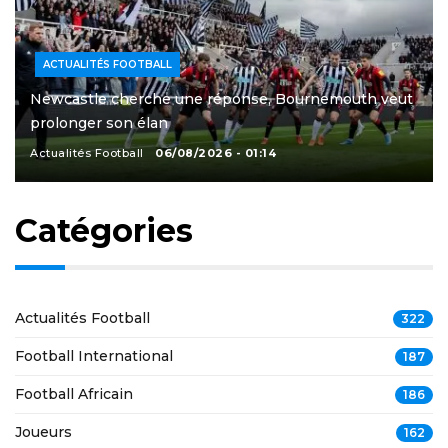
ACTUALITÉS FOOTBALL
Newcastle cherche une réponse, Bournemouth veut
prolonger son élan
Actualités Football
06/08/2026 - 01:14
Catégories
Actualités Football
322
Football International
187
Football Africain
186
Joueurs
162