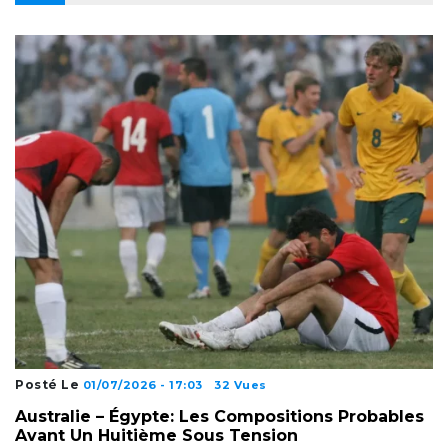
Posté Le
01/07/2026 - 17:03
32 Vues
Australie – Égypte: Les Compositions Probables
Avant Un Huitième Sous Tension