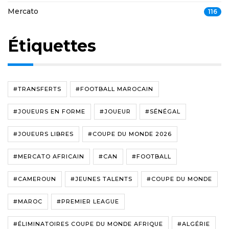
Mercato
116
Étiquettes
#TRANSFERTS
#FOOTBALL MAROCAIN
#JOUEURS EN FORME
#JOUEUR
#SÉNÉGAL
#JOUEURS LIBRES
#COUPE DU MONDE 2026
#MERCATO AFRICAIN
#CAN
#FOOTBALL
#CAMEROUN
#JEUNES TALENTS
#COUPE DU MONDE
#MAROC
#PREMIER LEAGUE
#ÉLIMINATOIRES COUPE DU MONDE AFRIQUE
#ALGÉRIE