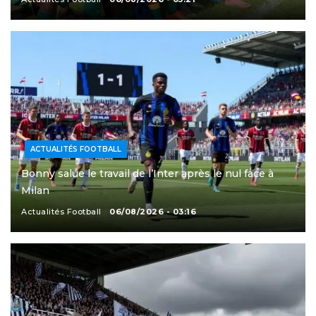
ACTUALITÉS FOOTBALL
Bonny salue le travail de l’Inter après le nul face à
Milan
Actualités Football
06/08/2026 - 03:16