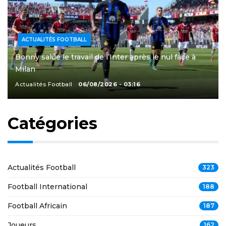
ACTUALITÉS FOOTBALL
Bonny salue le travail de l’Inter après le nul face à
Milan
Actualités Football
06/08/2026 - 03:16
Catégories
Actualités Football
323
Football International
188
Football Africain
187
Joueurs
162