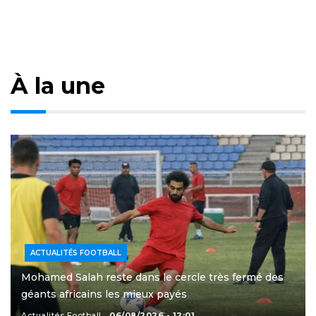
À la une
ACTUALITÉS FOOTBALL
Mohamed Salah reste dans le cercle très fermé des
géants africains les mieux payés
Actualités Football
06/08/2026 - 12:01