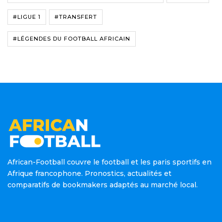
#LIGUE 1
#TRANSFERT
#LÉGENDES DU FOOTBALL AFRICAIN
African-Football couvre le football et les paris sportifs en
Afrique francophone. Pronostics, actualités et
comparatifs de bookmakers adaptés au marché local.