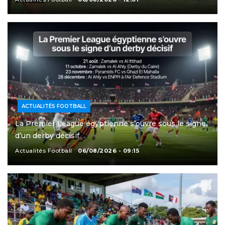
ACTUALITÉS FOOTBALL
La Premier League égyptienne s’ouvre sous le signe
d’un derby décisif
Actualités Football
06/08/2026 - 09:15