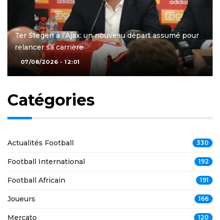
Ter Stegen à l’Ajax: un nouveau départ assumé pour
relancer sa carrière
07/08/2026 - 12:01
Catégories
Actualités Football
330
Football International
192
Football Africain
191
Joueurs
166
Mercato
120