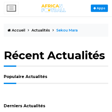
Apps
Accueil
Actualités
Sekou Mara
Récent Actualités
Populaire Actualités
Derniers Actualités