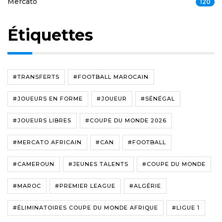
Mercato
120
Étiquettes
#TRANSFERTS
#FOOTBALL MAROCAIN
#JOUEURS EN FORME
#JOUEUR
#SÉNÉGAL
#JOUEURS LIBRES
#COUPE DU MONDE 2026
#MERCATO AFRICAIN
#CAN
#FOOTBALL
#CAMEROUN
#JEUNES TALENTS
#COUPE DU MONDE
#MAROC
#PREMIER LEAGUE
#ALGÉRIE
#ÉLIMINATOIRES COUPE DU MONDE AFRIQUE
#LIGUE 1