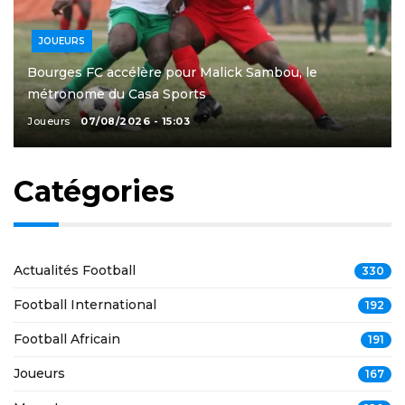
JOUEURS
Bourges FC accélère pour Malick Sambou, le
métronome du Casa Sports
Joueurs
07/08/2026 - 15:03
Catégories
Actualités Football
330
Football International
192
Football Africain
191
Joueurs
167