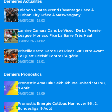
Dernières Actualités
Orlando Pirates Prend L’avantage Face À
Durban City Grâce À Maswanganyi
08/08/2026 - 15:03
Lamine Camara Dans Le Viseur De La Premier
League, Monaco Fixe La Barre Très Haut
08/08/2026 - 14:02
Priscille Kreto Garde Les Pieds Sur Terre Avant
Le Quart Décisif Contre L’Algérie
08/08/2026 - 13:01
Derniers Pronostics
Pronostic AmaZulu Sekhukhune United : MTN8,
9 Août
07/08/2026 - 18:09
Pronostic Energie Cottbus Hannover 96 : 2.
Bundesliga, 9 Août