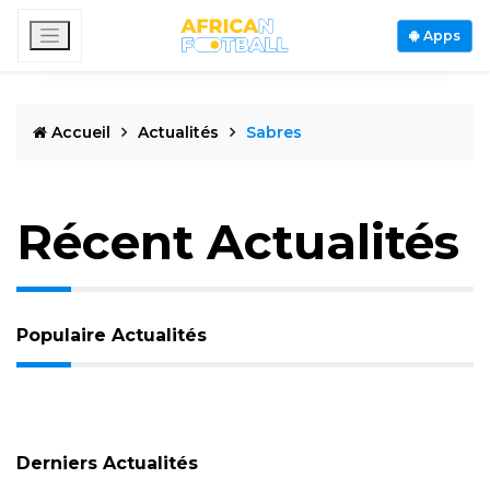
Apps
Accueil
Actualités
Sabres
Récent Actualités
Populaire Actualités
Derniers Actualités