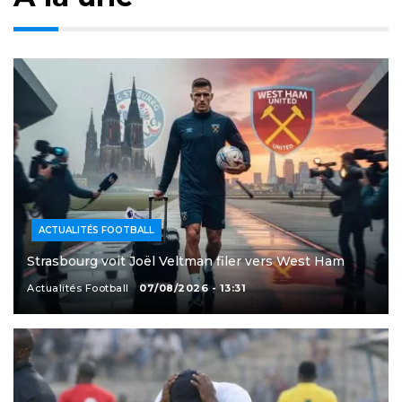
ACTUALITÉS FOOTBALL
Strasbourg voit Joël Veltman filer vers West Ham
Actualités Football
07/08/2026 - 13:31