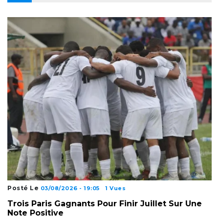
Posté Le
03/08/2026 - 19:05
1 Vues
Trois Paris Gagnants Pour Finir Juillet Sur Une
Note Positive