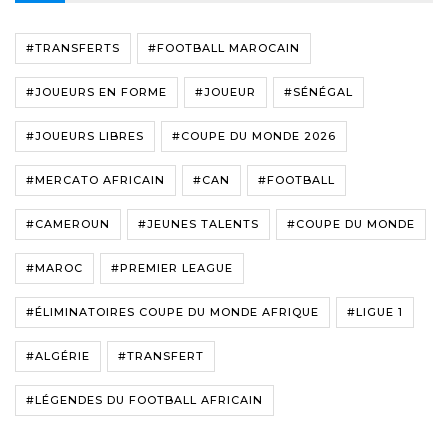
#TRANSFERTS
#FOOTBALL MAROCAIN
#JOUEURS EN FORME
#JOUEUR
#SÉNÉGAL
#JOUEURS LIBRES
#COUPE DU MONDE 2026
#MERCATO AFRICAIN
#CAN
#FOOTBALL
#CAMEROUN
#JEUNES TALENTS
#COUPE DU MONDE
#MAROC
#PREMIER LEAGUE
#ÉLIMINATOIRES COUPE DU MONDE AFRIQUE
#LIGUE 1
#ALGÉRIE
#TRANSFERT
#LÉGENDES DU FOOTBALL AFRICAIN