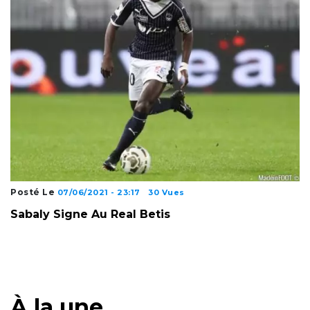
Posté Le
07/06/2021 - 23:17
30 Vues
Sabaly Signe Au Real Betis
À la une