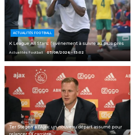
ACTUALITÉS FOOTBALL
K League All Stars: l’événement à suivre au plus près
Actualités Football
07/08/2026 - 13:02
Ter Stegen à l’Ajax: un nouveau départ assumé pour
relancer sa carrière