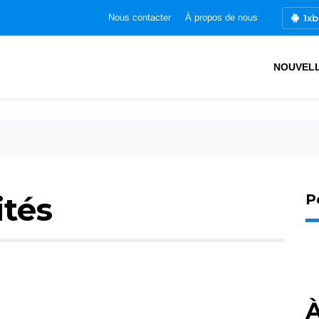
1xb
Nous contacter
À propos de nous
NOUVEL
ités
P
À