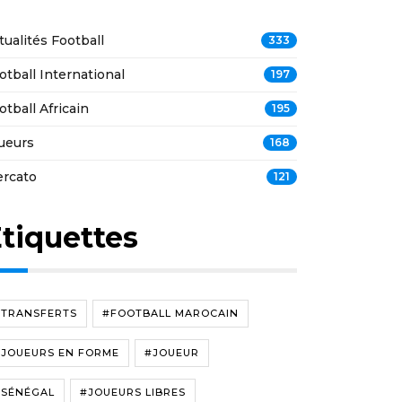
tualités Football
333
otball International
197
otball Africain
195
ueurs
168
rcato
121
tiquettes
#TRANSFERTS
#FOOTBALL MAROCAIN
#JOUEURS EN FORME
#JOUEUR
#SÉNÉGAL
#JOUEURS LIBRES