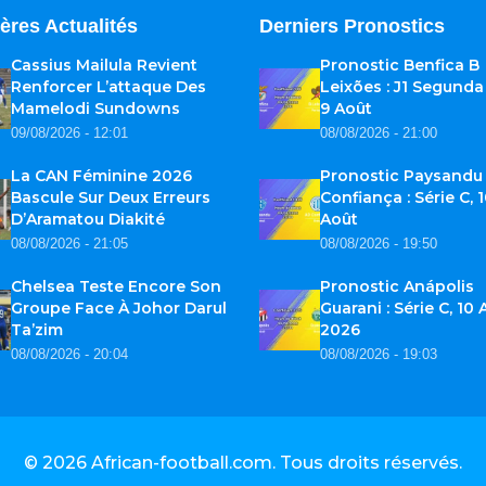
ères Actualités
Derniers Pronostics
Cassius Mailula Revient
Pronostic Benfica B
Renforcer L’attaque Des
Leixões : J1 Segunda
Mamelodi Sundowns
9 Août
09/08/2026 - 12:01
08/08/2026 - 21:00
La CAN Féminine 2026
Pronostic Paysandu
Bascule Sur Deux Erreurs
Confiança : Série C, 
D’Aramatou Diakité
Août
08/08/2026 - 21:05
08/08/2026 - 19:50
Chelsea Teste Encore Son
Pronostic Anápolis
Groupe Face À Johor Darul
Guarani : Série C, 10
Ta’zim
2026
08/08/2026 - 20:04
08/08/2026 - 19:03
© 2026
African-football.com
. Tous droits réservés.