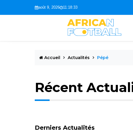
août 9, 2026
11:18:34
Accueil
Actualités
Pépé
Récent Actual
Derniers Actualités