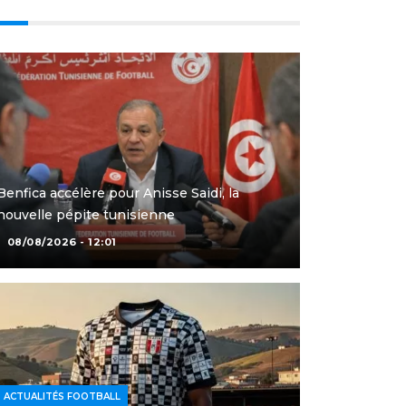
Benfica accélère pour Anisse Saidi, la
nouvelle pépite tunisienne
08/08/2026 - 12:01
ACTUALITÉS FOOTBALL