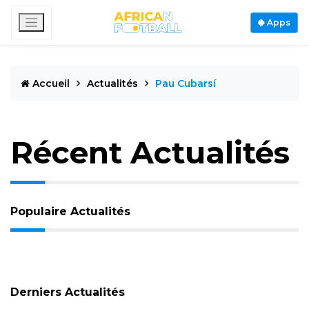
Apps
Accueil
Actualités
Pau Cubarsí
Récent Actualités
Populaire Actualités
Derniers Actualités