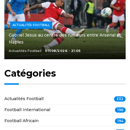
ACTUALITÉS FOOTBALL
Gabriel Jesus au centre des rumeurs entre Arsenal et
Naples
Actualités Football
07/08/2026 - 21:05
Catégories
Actualités Football
332
Football International
196
Football Africain
194