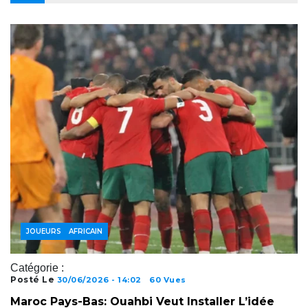
FOOTBALL AFRICAIN
JOUEURS
Catégorie :
Posté Le
30/06/2026 - 14:02
60 Vues
Maroc Pays-Bas: Ouahbi Veut Installer L’idée