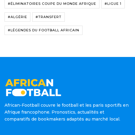
#ÉLIMINATOIRES COUPE DU MONDE AFRIQUE
#LIGUE 1
#ALGÉRIE
#TRANSFERT
#LÉGENDES DU FOOTBALL AFRICAIN
African-Football couvre le football et les paris sportifs en
Afrique francophone. Pronostics, actualités et
comparatifs de bookmakers adaptés au marché local.