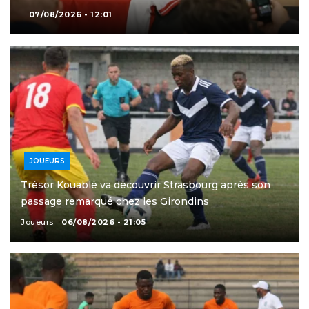
07/08/2026 - 12:01
JOUEURS
Trésor Kouablé va découvrir Strasbourg après son
passage remarqué chez les Girondins
Joueurs
06/08/2026 - 21:05