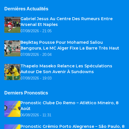
Dernières Actualités
Gabriel Jesus Au Centre Des Rumeurs Entre
Arsenal Et Naples
07/08/2026 - 21:05
Beşiktaş Pousse Pour Mohamed Saliou
Bangoura, Le MC Alger Fixe La Barre Très Haut
07/08/2026 - 20:04
Thapelo Maseko Relance Les Spéculations
Autour De Son Avenir À Sundowns
07/08/2026 - 19:03
Derniers Pronostics
Pronostic Clube Do Remo – Atlético Mineiro, 8
Août
06/08/2026 - 11:31
Pronostic Grêmio Porto Alegrense – São Paulo, 8