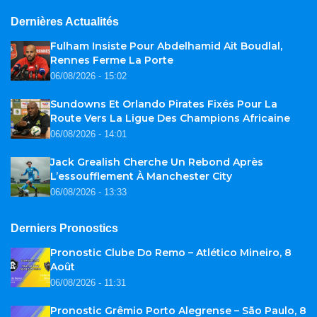
Dernières Actualités
Fulham Insiste Pour Abdelhamid Ait Boudlal,
Rennes Ferme La Porte
06/08/2026 - 15:02
Sundowns Et Orlando Pirates Fixés Pour La
Route Vers La Ligue Des Champions Africaine
06/08/2026 - 14:01
Jack Grealish Cherche Un Rebond Après
L’essoufflement À Manchester City
06/08/2026 - 13:33
Derniers Pronostics
Pronostic Clube Do Remo – Atlético Mineiro, 8
Août
06/08/2026 - 11:31
Pronostic Grêmio Porto Alegrense – São Paulo, 8