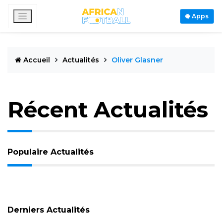
Apps
Accueil
Actualités
Oliver Glasner
Récent Actualités
Populaire Actualités
Derniers Actualités