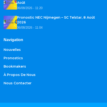
Août
06/08/2026 - 11:20
Pronostic NEC Nijmegen – SC Telstar, 8 Août
2026
06/08/2026 - 11:04
Navigation
Nouvelles
Pronostics
Bookmakers
À Propos De Nous
Nous Contacter