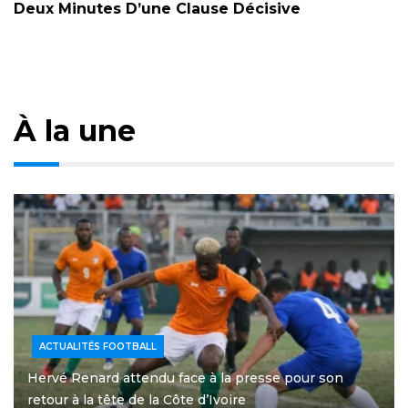
Deux Minutes D’une Clause Décisive
À la une
ACTUALITÉS FOOTBALL
Hervé Renard attendu face à la presse pour son
retour à la tête de la Côte d’Ivoire