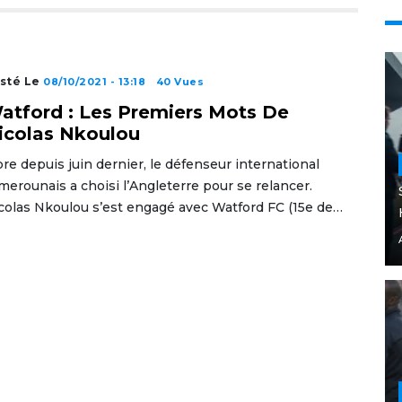
sté Le
08/10/2021 - 13:18
40 Vues
atford : Les Premiers Mots De
icolas Nkoulou
bre depuis juin dernier, le défenseur international
merounais a choisi l’Angleterre pour se relancer.
colas Nkoulou s’est engagé avec Watford FC (15e de…