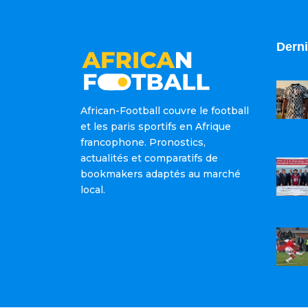
Derni
African-Football couvre le football
et les paris sportifs en Afrique
francophone. Pronostics,
actualités et comparatifs de
bookmakers adaptés au marché
local.