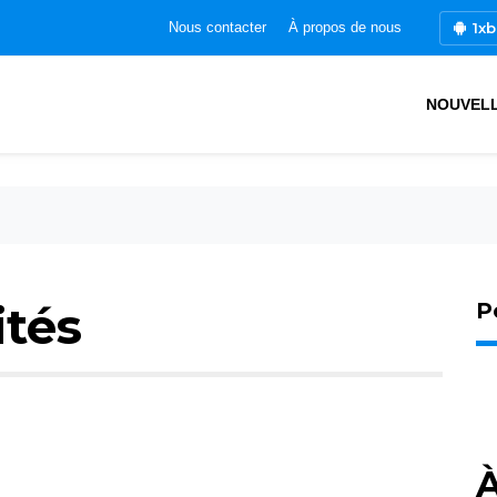
1xb
Nous contacter
À propos de nous
NOUVEL
ités
P
À