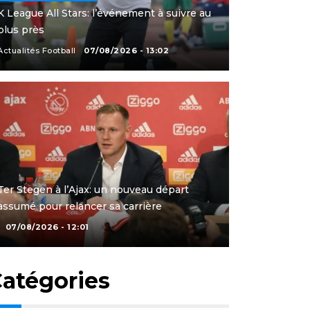
K League All Stars: l’événement à suivre au
plus près
Actualités Football
07/08/2026 - 13:02
Ter Stegen à l’Ajax: un nouveau départ
assumé pour relancer sa carrière
07/08/2026 - 12:01
atégories