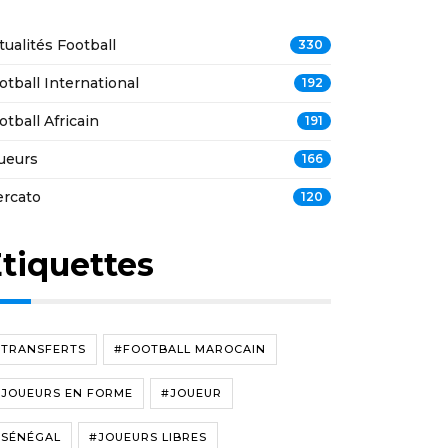
tualités Football
330
otball International
192
otball Africain
191
ueurs
166
rcato
120
tiquettes
#TRANSFERTS
#FOOTBALL MAROCAIN
#JOUEURS EN FORME
#JOUEUR
#SÉNÉGAL
#JOUEURS LIBRES