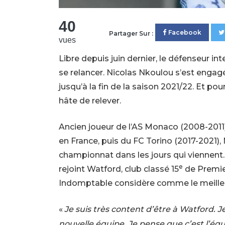
40
Facebook
Partager Sur :
vues
Libre depuis juin dernier, le défenseur in
se relancer. Nicolas Nkoulou s’est enga
jusqu’à la fin de la saison 2021/22. Et pour
hâte de relever.
Ancien joueur de l’
AS
Monaco (2008-2011),
en France, puis du
FC
Torino (2017-2021),
championnat dans les jours qui viennent.
e
rejoint Watford, club classé 15
de Premie
Indomptable considère comme le meille
«
Je suis très content d’être à Watford
nouvelle équipe. Je pense que c’est l’équ