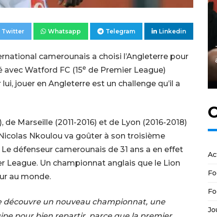
Twitter
Whatsapp
Telegram
Linkedin
ternational camerounais a choisi l’Angleterre pour
e
gé avec Watford
FC
(15
de Premier League)
 lui, jouer en Angleterre est un challenge qu’il a
C
 de Marseille (2011-2016) et de Lyon (2016-2018)
 Nicolas Nkoulou va goûter à son troisième
 Le défenseur camerounais de 31 ans a en effet
Ac
r League. Un championnat anglais que le Lion
Fo
ur au monde.
Fo
. Je découvre un nouveau championnat, une
Jo
ipe pour bien repartir, parce que la premier