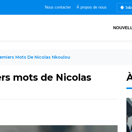
1xb
Nous contacter
À propos de nous
NOUVEL
remiers Mots De Nicolas Nkoulou
ers mots de Nicolas
À