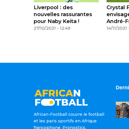
t
Liverpool : des
Crystal P
 PSG dès
nouvelles rassurantes
envisage
pour Naby Keita !
André-F
Anguiss
27/10/2021 - 12:49
14/11/2021 
Derni
African-Football couvre le football
et les paris sportifs en Afrique
francophone. Pronostics,