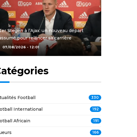
Ter Stegen à l’Ajax: un nouveau départ
assumé pour relancer sa carrière
07/08/2026 - 12:01
atégories
tualités Football
330
otball International
192
otball Africain
191
ueurs
166