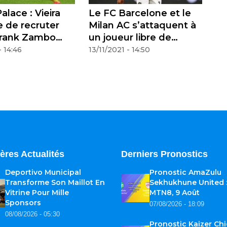
alace : Vieira
Le FC Barcelone et le
Co
 de recruter
Milan AC s’attaquent à
Vi
rank Zambo
un joueur libre de
si
a
qualité
av
- 14:46
13/11/2021 - 14:50
12/
ères Actualités
Derniers Pronostics
Deportivo Municipal
Pronostic AmaZulu
Transforme Son Maillot En
Sekhukhune United 
Vitrine Pour Mille
MTN8, 9 Août
Sponsors
07/08/2026 - 18:09
08/08/2026 - 05:30
Pronostic Kaizer Chi