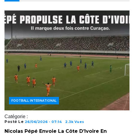
ACTUALITÉS FOOTBALL
FOOTBALL INTERNATIONAL
Catégorie :
Posté Le
26/06/2026 - 07:14
2.3k Vues
Nicolas Pépé Envoie La Côte D’Ivoire En