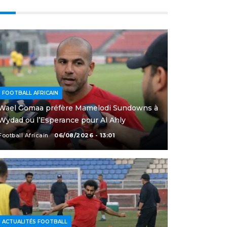
FOOTBALL AFRICAIN
Wael Gomaa préfère Mamelodi Sundowns à
Wydad ou l’Esperance pour Al Ahly
Football Africain
06/08/2026 - 13:01
ACTUALITÉS FOOTBALL