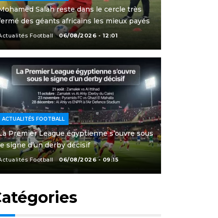
Mohamed Salah reste dans le cercle très
fermé des géants africains les mieux payés
Actualités Football
06/08/2026 - 12:01
ACTUALITÉS FOOTBALL
La Premier League égyptienne s’ouvre sous
le signe d’un derby décisif
Actualités Football
06/08/2026 - 09:15
atégories