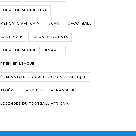
#COUPE DU MONDE 2026
#MERCATO AFRICAIN
#CAN
#FOOTBALL
#CAMEROUN
#JEUNES TALENTS
#COUPE DU MONDE
#MAROC
#PREMIER LEAGUE
ÉLIMINATOIRES COUPE DU MONDE AFRIQUE
ALGÉRIE
#LIGUE 1
#TRANSFERT
LÉGENDES DU FOOTBALL AFRICAIN