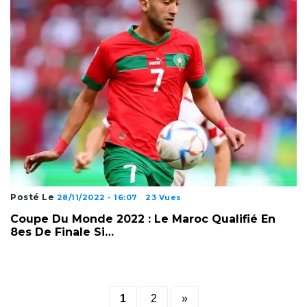
Posté Le
28/11/2022 - 16:07
23 Vues
Coupe Du Monde 2022 : Le Maroc Qualifié En
8es De Finale Si…
Posts
1
2
»