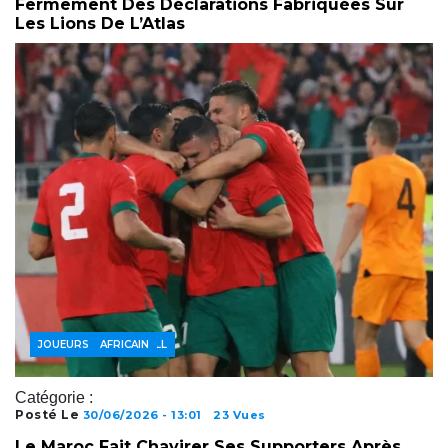
Fermement Des Déclarations Fabriquées Sur
Les Lions De L’Atlas
ACTUALITÉS FOOTBALL
FOOTBALL AFRICAIN
JOUEURS
Catégorie :
Posté Le
30/06/2026 - 13:01
23 Vues
Le Maroc Fait Chavirer Ses Supporters Après