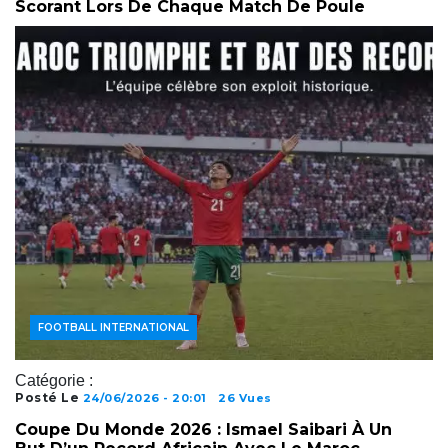
Scorant Lors De Chaque Match De Poule
ACTUALITÉS FOOTBALL
FOOTBALL INTERNATIONAL
Catégorie :
Posté Le
24/06/2026 - 20:01
26 Vues
Coupe Du Monde 2026 : Ismael Saibari À Un