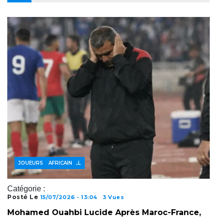
ACTUALITÉS FOOTBALL
FOOTBALL AFRICAIN
JOUEURS
Catégorie :
Posté Le
15/07/2026 - 13:04
3 Vues
Mohamed Ouahbi Lucide Après Maroc-France,