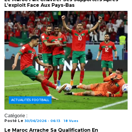
L’exploit Face Aux Pays-Bas
ACTUALITÉS FOOTBALL
Catégorie :
Posté Le
30/06/2026 - 06:13
18 Vues
Le Maroc Arrache Sa Qualification En