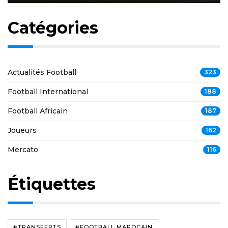
Catégories
Actualités Football
323
Football International
188
Football Africain
187
Joueurs
162
Mercato
116
Étiquettes
#TRANSFERTS
#FOOTBALL MAROCAIN