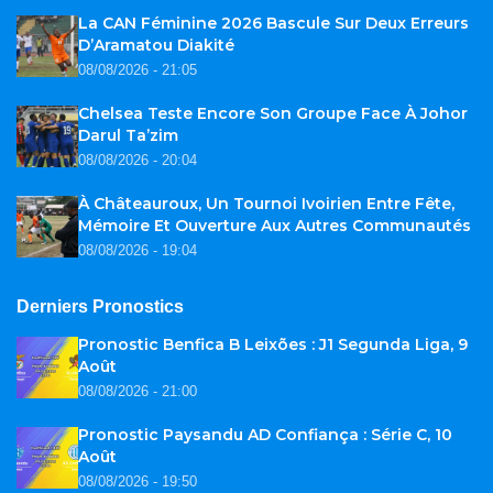
La CAN Féminine 2026 Bascule Sur Deux Erreurs
D’Aramatou Diakité
08/08/2026 - 21:05
Chelsea Teste Encore Son Groupe Face À Johor
Darul Ta’zim
08/08/2026 - 20:04
À Châteauroux, Un Tournoi Ivoirien Entre Fête,
Mémoire Et Ouverture Aux Autres Communautés
08/08/2026 - 19:04
Derniers Pronostics
Pronostic Benfica B Leixões : J1 Segunda Liga, 9
Août
08/08/2026 - 21:00
Pronostic Paysandu AD Confiança : Série C, 10
Août
08/08/2026 - 19:50