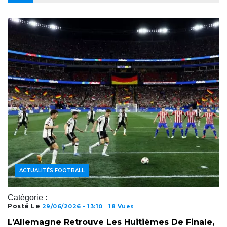
ACTUALITÉS FOOTBALL
Catégorie :
Posté Le
29/06/2026 - 13:10
18 Vues
L’Allemagne Retrouve Les Huitièmes De Finale,