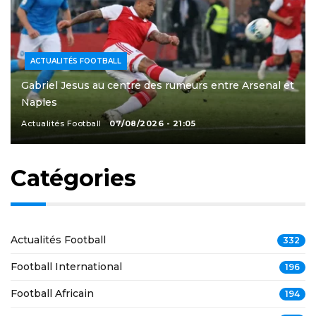
ACTUALITÉS FOOTBALL
Gabriel Jesus au centre des rumeurs entre Arsenal et
Naples
Actualités Football
07/08/2026 - 21:05
Catégories
Actualités Football
332
Football International
196
Football Africain
194