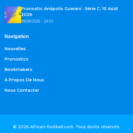
Pronostic Anápolis Guarani : Série C, 10 Août
2026
08/08/2026 - 19:03
Navigation
Nouvelles
Pronostics
Bookmakers
À Propos De Nous
Nous Contacter
© 2026
African-football.com
. Tous droits réservés.