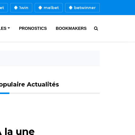
et
1win
melbet
betwinner
LES
PRONOSTICS
BOOKMAKERS
opulaire Actualités
 la une