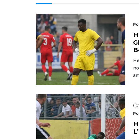
Po
H
G
B
He
no
am
Ca
Po
H
L