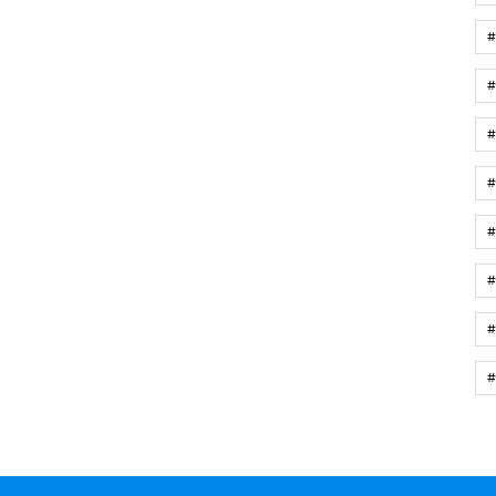
#
#
#