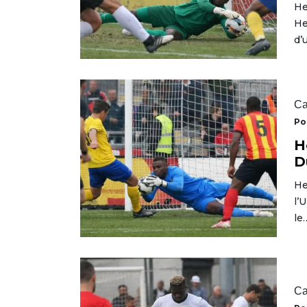
He
He
d’
Ca
Po
H
D
He
l’
le
Ca