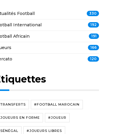
tualités Football
330
otball International
192
otball Africain
191
ueurs
166
rcato
120
tiquettes
#TRANSFERTS
#FOOTBALL MAROCAIN
#JOUEURS EN FORME
#JOUEUR
#SÉNÉGAL
#JOUEURS LIBRES