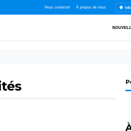
1xb
Nous contacter
À propos de nous
NOUVEL
ités
P
À