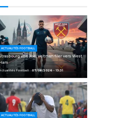
ACTUALITÉS FOOTBALL
Strasbourg voit Joël Veltman filer vers West
Ham
Actualités Football
07/08/2026 - 13:31
ACTUALITÉS FOOTBALL