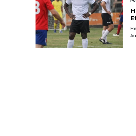
Po
H
E
He
Au