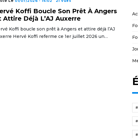
sté Le
01/07/2026 - 14:02
21 Vues
ervé Koffi Boucle Son Prêt À Angers
Ac
t Attire Déjà L’AJ Auxerre
Fo
rvé Koffi boucle son prêt à Angers et attire déjà l’AJ
xerre Hervé Koffi referme ce 1er juillet 2026 un…
Fo
Jo
Me
É