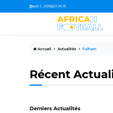
août 5, 2026
23:34:36
Accueil
Actualités
Fulham
Récent Actual
Derniers Actualités