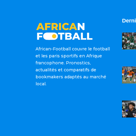
Derni
African-Football couvre le football
et les paris sportifs en Afrique
francophone. Pronostics,
actualités et comparatifs de
bookmakers adaptés au marché
local.