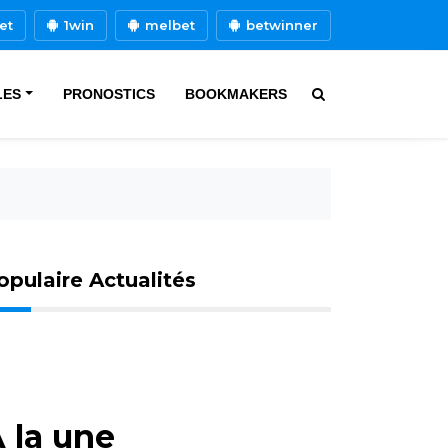
et
1win
melbet
betwinner
LES
PRONOSTICS
BOOKMAKERS
opulaire Actualités
 la une