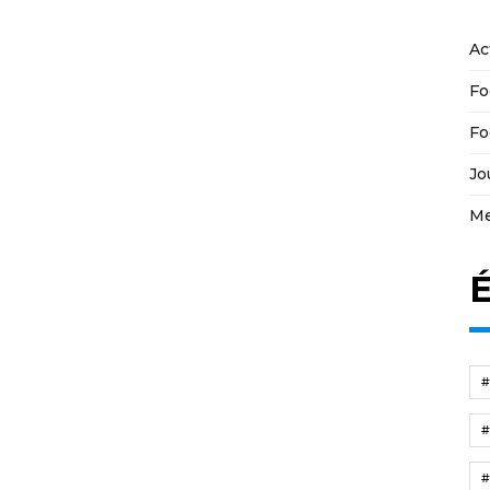
Ac
Fo
Fo
Jo
Me
É