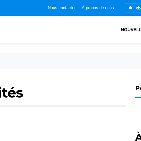
1xb
Nous contacter
À propos de nous
NOUVEL
ités
P
À