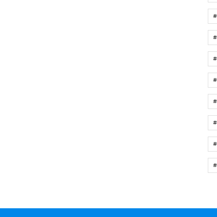
#
#
#