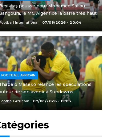
Beşiktaş pousse pour Mohamed Saliou
Bangoura, le MC Alger fixe la barre très haut
Football International
07/08/2026 - 20:04
FOOTBALL AFRICAIN
Thapelo Maseko relance les spéculations
autour de son avenir à Sundowns
Football Africain
07/08/2026 - 19:03
atégories