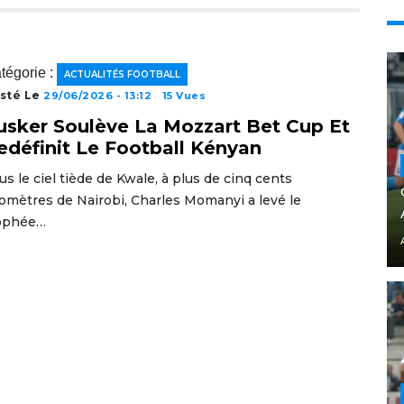
tégorie :
ACTUALITÉS FOOTBALL
sté Le
29/06/2026 - 13:12
15 Vues
usker Soulève La Mozzart Bet Cup Et
edéfinit Le Football Kényan
us le ciel tiède de Kwale, à plus de cinq cents
lomètres de Nairobi, Charles Momanyi a levé le
ophée…