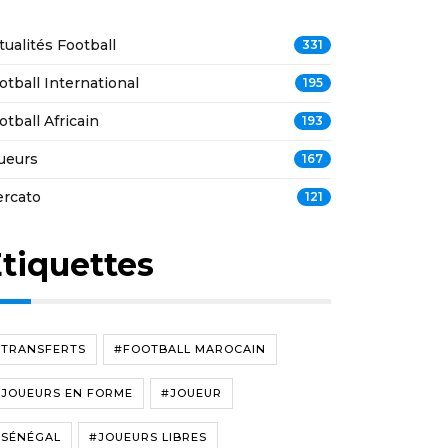
tualités Football
331
otball International
195
otball Africain
193
ueurs
167
rcato
121
tiquettes
#TRANSFERTS
#FOOTBALL MAROCAIN
#JOUEURS EN FORME
#JOUEUR
#SÉNÉGAL
#JOUEURS LIBRES